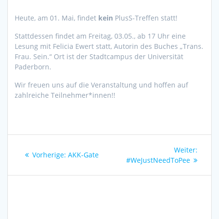
Heute, am 01. Mai, findet
kein
PlusS-Treffen statt!
Stattdessen findet am Freitag, 03.05., ab 17 Uhr eine
Lesung mit Felicia Ewert statt, Autorin des Buches „Trans.
Frau. Sein.“ Ort ist der Stadtcampus der Universität
Paderborn.
Wir freuen uns auf die Veranstaltung und hoffen auf
zahlreiche Teilnehmer*innen!!
Beitragsnavigation
Nächs
Weiter:
Vorheriger
Vorherige:
AKK-Gate
Beitra
#WeJustNeedToPee
Beitrag: