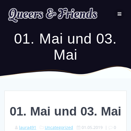
Zum
Inhalt
wechseln
01. Mai und 03.
Mai
01. Mai und 03. Mai
laura491
Uncategorized
01.05.2019
|
0