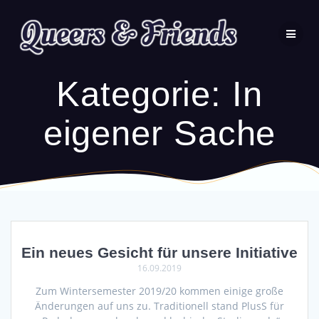
Zum
Inhalt
wechseln
Kategorie:
In
eigener Sache
Ein neues Gesicht für unsere Initiative
16.09.2019
Zum Wintersemester 2019/20 kommen einige große
Änderungen auf uns zu. Traditionell stand PlusS für