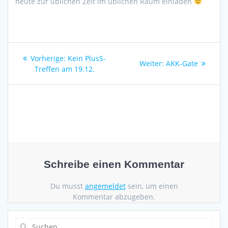
heute zur üblichen Zeit im üblichen Raum einladen
Beitragsnavigation
Vorheriger
Vorherige:
Kein PlusS-
Nächster
Weiter:
AKK-Gate
Beitrag:
Treffen am 19.12.
Beitrag:
Schreibe einen Kommentar
Du musst
angemeldet
sein, um einen
Kommentar abzugeben.
Suche