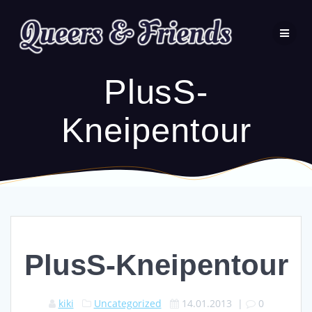
Zum
Inhalt
wechseln
PlusS-
Kneipentour
PlusS-Kneipentour
kiki
Uncategorized
14.01.2013
|
0