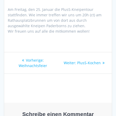
Am Freitag, den 25. Januar die PlusS-Kneipentour
stattfinden. Wie immer treffen wir uns um 20h (ct) am
Rathausplatzbrunnen um von dort aus durch
ausgewählte Kneipen Paderborns zu ziehen.
Wir freuen uns auf alle die mitkommen wollen!
Beitragsnavigation
Vorheriger
Vorherige:
Nächster
Weiter:
PlusS-Kochen
Beitrag:
Weihnachtsfeier
Beitrag:
Schreibe einen Kommentar