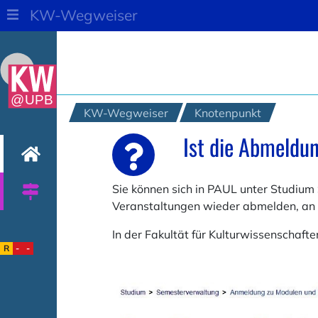
KW-Wegweiser
@UPB
KW-Wegweiser
Knotenpunkt
Ist die Abmeldu
Sie können sich in PAUL unter Studiu
Veranstaltungen wieder abmelden, an d
In der Fakultät für Kulturwissenschaft
R
-
-