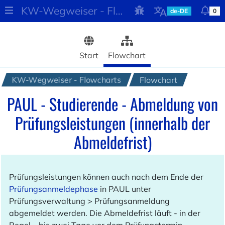
KW-Wegweiser - Flowcharts
de-DE
0
Start
Flowchart
@UPB
KW-Wegweiser - Flowcharts
Flowchart
PAUL - Studierende - Abmeldung von
Prüfungsleistungen (innerhalb der
Abmeldefrist)
Prüfungsleistungen können auch nach dem Ende der
R
Prüfungsanmeldephase
in PAUL unter
-
Prüfungsverwaltung > Prüfungsanmeldung
-
abgemeldet werden. Die Abmeldefrist läuft - in der
Regel – bis zwei Tage vor dem Prüfungstermin.