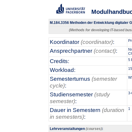
Modulhandbu
M.184.3356 Methoden der Entwicklung digitaler 
(Methods for developing IT-based bu
Koordinator
(coordinator)
:
Pr
Ansprechpartner
(contact)
:
Ni
Ch
Credits:
5
Workload:
15
Semesterturnus
(semester
W
cycle)
:
Studiensemester
(study
3-
semester)
:
Dauer in Semestern
(duration
1
in semesters)
:
Lehrveranstaltungen
(courses)
: