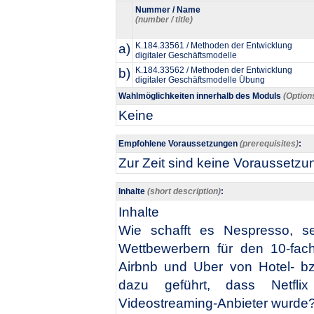
Nummer / Name
(number / title)
a)
K.184.33561 / Methoden der Entwicklung
digitaler Geschäftsmodelle
b)
K.184.33562 / Methoden der Entwicklung
digitaler Geschäftsmodelle Übung
Wahlmöglichkeiten innerhalb des Moduls
(Option
Keine
Empfohlene Voraussetzungen
(prerequisites)
:
Zur Zeit sind keine Voraussetz
Inhalte
(short description)
:
Inhalte
Wie schafft es Nespresso, s
Wettbewerbern für den 10-fa
Airbnb und Uber von Hotel- bz
dazu geführt, dass Netfli
Videostreaming-Anbieter wurde