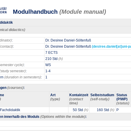
Modulhandbuch
(Module manual)
didaktik
nical didactics)
dinator)
:
Dr. Desiree Daniel-Söltenfuß
(contact)
:
Dr. Desiree Daniel-Söltenfuß
(desiree.daniel[at]uni-
7 ECTS
210 Std
(h)
semester cycle)
:
WS
(study semester)
:
1-4
ern
(duration in semesters)
:
1
ngen
(courses)
:
me
Art
Kontaktzeit
Selbststudium
Status
)
(type)
(contact
(self-study)
(P/WP)
time)
(status)
 Fachdidaktik
50 Std
(h)
160 Std
(h)
P
en innerhalb des Moduls
(Options within the module)
: