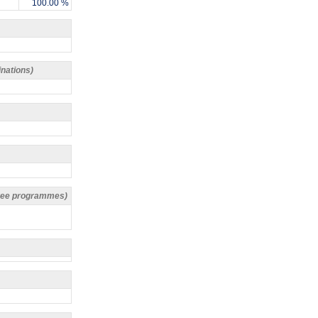
100.00 %
inations)
egree programmes)