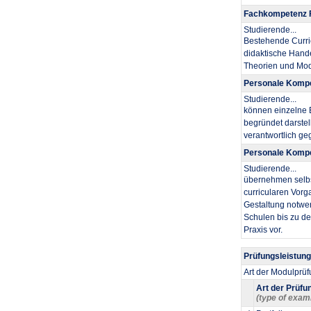
Fachkompetenz F
Studierende...
​Bestehende Curr
didaktische Hand
Theorien und Mode
Personale Kompe
Studierende...
​können einzelne
begründet darstel
verantwortlich ge
Personale Kompe
Studierende...
​übernehmen selb
curricularen Vor
Gestaltung notwen
Schulen bis zu de
Praxis vor.
Prüfungsleistun
Art der Modulprü
Art der Prüfu
(type of exam