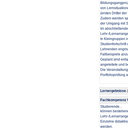
Bildungsgangproze
von Lernsituation
(erstes Drittel de
Zudem werden spe
der Umgang mit St
Im abschließenden
Lehr-/Lernarrang
In Kleingruppen 
Studienfortschrit
Lehrenden engmasc
Fallbeispiele anz
Geplant sind ents
angeleitete und b
Die Veranstaltung
Portfolioprüfung ab
Lernergebnisse
Fachkompetenz
Studierende...
​können bestehend
Lehr-/Lernarrang
Einzelne didaktis
werden.