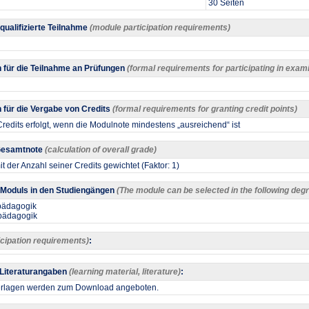
30 Seiten
 qualifizierte Teilnahme
(module participation requirements)
 für die Teilnahme an Prüfungen
(formal requirements for participating in exam
für die Vergabe von Credits
(formal requirements for granting credit points)
redits erfolgt, wenn die Modulnote mindestens „ausreichend“ ist
 Gesamtnote
(calculation of overall grade)
t der Anzahl seiner Credits gewichtet (Faktor: 1)
Moduls in den Studiengängen
(The module can be selected in the following d
spädagogik
spädagogik
icipation requirements)
:
 Literaturangaben
(learning material, literature)
:
terlagen werden zum Download angeboten.