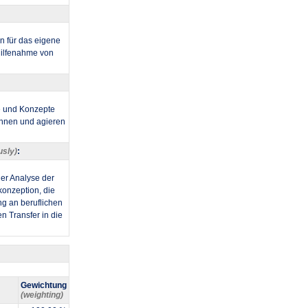
n für das eigene
hilfenahme von
e und Konzepte
ennen und agieren
usly)
:
er Analyse der
onzeption, die
ng an beruflichen
n Transfer in die
Gewichtung
(weighting)