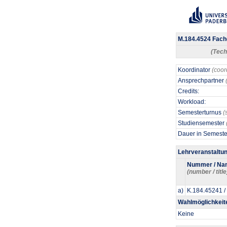
M.184.4524 Fach
(Tech
Koordinator
(coor
Ansprechpartner
Credits:
Workload:
Semesterturnus
(
Studiensemester
Dauer in Semest
Lehrveranstaltu
Nummer / Na
(number / title
a)
K.184.45241 /
Wahlmöglichkeit
Keine