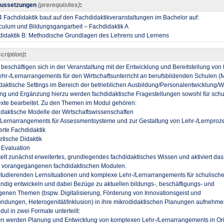
aussetzungen
(prerequisites)
:
Fachdidaktik baut auf den Fachdidaktikveranstaltungen im Bachelor auf:
culum und Bildungsgangarbeit – Fachdidaktik A
idaktik B: Methodische Grundlagen des Lehrens und Lernens
cription)
:
 beschäftigen sich in der Veranstaltung mit der Entwicklung und Bereitstellung von
r-/Lernarrangements für den Wirtschaftsunterricht an berufsbildenden Schulen (M.
aktische Settings im Bereich der betrieblichen Ausbildung/Personalentwicklung/W
tung und Ergänzung hierzu werden fachdidaktische Fragestellungen sowohl für schu
exte bearbeitet. Zu den Themen im Modul gehören:
didaktische Modelle der Wirtschaftswissenschaften
/Lernarrangements für Assessmentsysteme und zur Gestaltung von Lehr-/Lernproz
ierte Fachdidaktik
tische Didaktik
 Evaluation
elt zunächst erweitertes, grundlegendes fachdidaktisches Wissen und aktiviert da
 vorangegangenen fachdidaktischen Modulen.
e Studierenden Lernsituationen und komplexe Lehr-/Lernarrangements für schulische
ndig entwickeln und dabei Bezüge zu aktuellen bildungs-, beschäftigungs- und
genen Themen (bspw. Digitalisierung, Förderung von Innovationsgeist und
dungen, Heterogenität/Inklusion) in ihre mikrodidaktischen Planungen aufnehme
ul in zwei Formate unterteilt:
en werden Planung und Entwicklung von komplexen Lehr-/Lernarrangements in Or