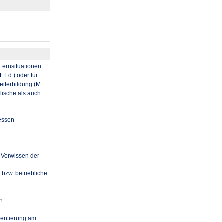
 Lernsituationen
 Ed.) oder für
eiterbildung (M.
lische als auch
essen
s Vorwissen der
 bzw. betriebliche
n.
ientierung am