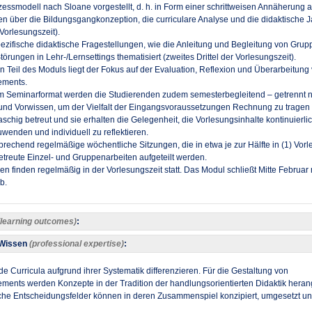
ssmodell nach Sloane vorgestellt, d. h. in Form einer schrittweisen Annäherung a
en über die Bildungsgangkonzeption, die curriculare Analyse und die didaktische
r Vorlesungszeit).
zifische didaktische Fragestellungen, wie die Anleitung und Begleitung von Grup
örungen in Lehr-/Lernsettings thematisiert (zweites Drittel der Vorlesungszeit).
 Teil des Moduls liegt der Fokus auf der Evaluation, Reflexion und Überarbeitung
ements.
im Seminarformat werden die Studierenden zudem semesterbegleitend – getrennt 
t und Vorwissen, um der Vielfalt der Eingangsvoraussetzungen Rechnung zu tragen
hig betreut und sie erhalten die Gelegenheit, die Vorlesungsinhalte kontinuierlic
uwenden und individuell zu reflektieren.
prechend regelmäßige wöchentliche Sitzungen, die in etwa je zur Hälfte in (1) Vor
etreute Einzel- und Gruppenarbeiten aufgeteilt werden.
en finden regelmäßig in der Vorlesungszeit statt. Das Modul schließt Mitte Februar 
.​
(learning outcomes)
:
 Wissen
(professional expertise)
:
e Curricula aufgrund ihrer Systematik differenzieren. Für die Gestaltung von
ements werden Konzepte in der Tradition der handlungsorientierten Didaktik hera
che Entscheidungsfelder können in deren Zusammenspiel konzipiert, umgesetzt un