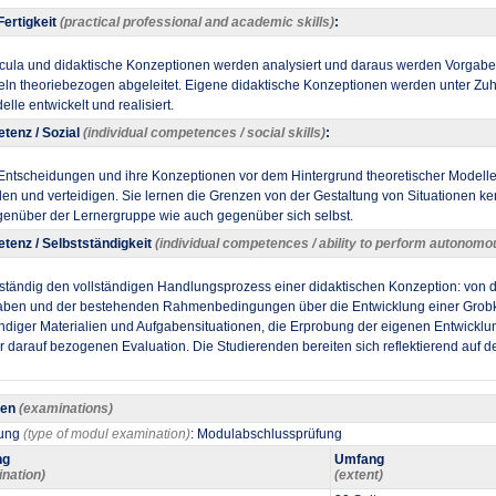
ertigkeit
(practical professional and academic skills)
:
icula und didaktische Konzeptionen werden analysiert und daraus werden Vorgabe
eln theoriebezogen abgeleitet. Eigene didaktische Konzeptionen werden unter Zu
lle entwickelt und realisiert.
tenz / Sozial
(individual competences / social skills)
:
 Entscheidungen und ihre Konzeptionen vor dem Hintergrund theoretischer Modell
len und verteidigen. Sie lernen die Grenzen von der Gestaltung von Situationen k
genüber der Lernergruppe wie auch gegenüber sich selbst.
tenz / Selbstständigkeit
(individual competences / ability to perform autonomo
ständig den vollständigen Handlungsprozess einer didaktischen Konzeption: von d
gaben und der bestehenden Rahmenbedingungen über die Entwicklung einer Grobk
diger Materialien und Aufgabensituationen, die Erprobung der eigenen Entwicklu
r darauf bezogenen Evaluation. Die Studierenden bereiten sich reflektierend auf de
gen
(examinations)
fung
(type of modul examination)
: Modulabschlussprüfung
ng
Umfang
ination)
(extent)