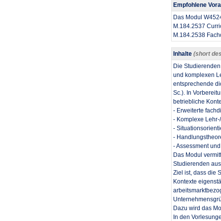
Empfohlene Vor
​Das Modul W4524 
M.184.2537 Curri
M.184.2538 Fachd
Inhalte
(short des
​Die Studierenden
und komplexen Leh
entsprechende did
Sc.). In Vorberei
betriebliche Kont
- Erweiterte fach
- Komplexe Lehr-
- Situationsorient
- Handlungstheore
- Assessment und
Das Modul vermitt
Studierenden aus
Ziel ist, dass di
Kontexte eigenstä
arbeitsmarktbezo
Unternehmensgrün
Dazu wird das Mod
In den Vorlesung