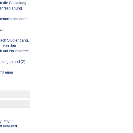
n die Gestaltung
 Jahresplanung
penarbeiten oder
 von
nach Studiengang,
 – von den
h auf ein konkrete
lesungen und (2)
mit einer
ngezogen.
d evaluiert