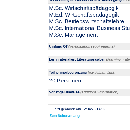
Verwendung des Moduls in den Studiengängen
(T
M.Sc. Wirtschaftspädagogik
M.Ed. Wirtschaftspädagogik
M.Sc. Betriebswirtschaftslehre
M.Sc. International Business St
M.Sc. Management
Umfang QT
(participation requirements)
:
Lernmaterialien, Literaturangaben
(learning mater
Teilnehmerbegrenzung
(participant limit)
:
20 Personen
Sonstige Hinweise
(additional information)
:
Zuletzt geändert am 12/04/25 14:02
Zum Seitenanfang