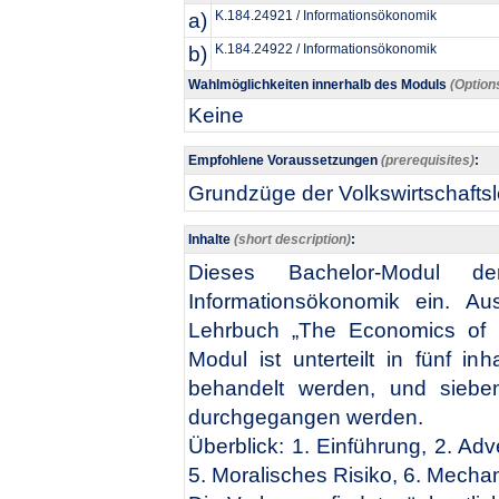
a)
K.184.24921 / Informationsökonomik
b)
K.184.24922 / Informationsökonomik
Wahlmöglichkeiten innerhalb des Moduls
(Option
Keine
Empfohlene Voraussetzungen
(prerequisites)
:
​Grundzüge der Volkswirtschafts
Inhalte
(short description)
:
Dieses Bachelor-Modul de
Informationsökonomik ein. A
Lehrbuch „The Economics of I
Modul ist unterteilt in fünf in
behandelt werden, und siebe
durchgegangen werden.
Überblick: 1. Einführung, 2. Adv
5. Moralisches Risiko, 6. Mech