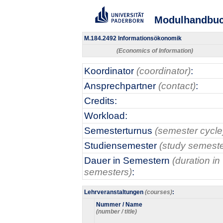
Modulhandbu
M.184.2492 Informationsökonomik
(Economics of Information)
Koordinator
(coordinator)
:
Ansprechpartner
(contact)
:
Credits:
Workload:
Semesterturnus
(semester cycle
Studiensemester
(study semeste
Dauer in Semestern
(duration in
semesters)
:
Lehrveranstaltungen
(courses)
:
Nummer / Name
(number / title)